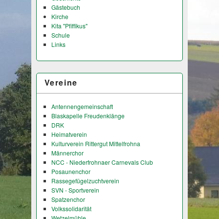
Gästebuch
Kirche
Kita "Pfiffikus"
Schule
Links
Vereine
Antennengemeinschaft
Blaskapelle Freudenklänge
DRK
Heimatverein
Kulturverein Rittergut Mittelfrohna
Männerchor
NCC - Niederfrohnaer Carnevals Club
Posaunenchor
Rassegefügelzuchtverein
SVN - Sportverein
Spatzenchor
Volkssolidarität
Wetzelmühle