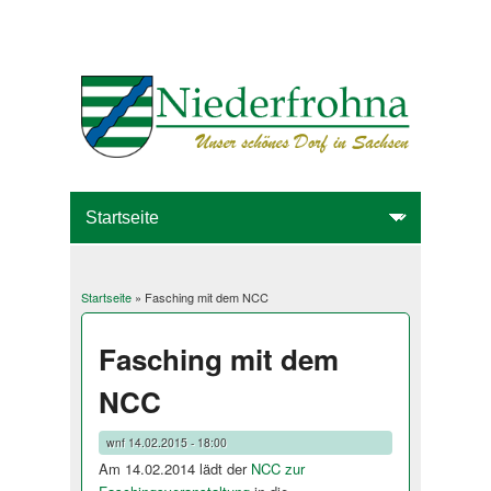
Startseite
» Fasching mit dem NCC
Sie sind hier
Fasching mit dem
NCC
wnf
14.02.2015 - 18:00
Am 14.02.2014 lädt der
NCC zur