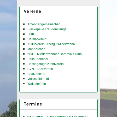
Vereine
Antennengemeinschaft
Blaskapelle Freudenklänge
DRK
Heimatverein
Kulturverein Rittergut Mittelfrohna
Männerchor
NCC - Niederfrohnaer Carnevals Club
Posaunenchor
Rassegefügelzuchtverein
SVN - Sportverein
Spatzenchor
Volkssolidarität
Wetzelmühle
Termine
04.09.2026
- 7. Niederfrohnaer Skatturnier