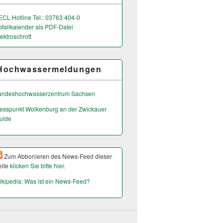
ECL Hotline Tel.: 03763 404-0
bfallkalender als PDF-Datei
ektroschrott
Hochwassermeldungen
andeshochwas­serzentrum Sachsen
esspunkt Wolkenburg an der Zwickauer
ulde
Zum Abbonieren des News-Feed dieser
eite
klicken Sie bitte hier.
ikipedia: Was ist ein News-Feed?