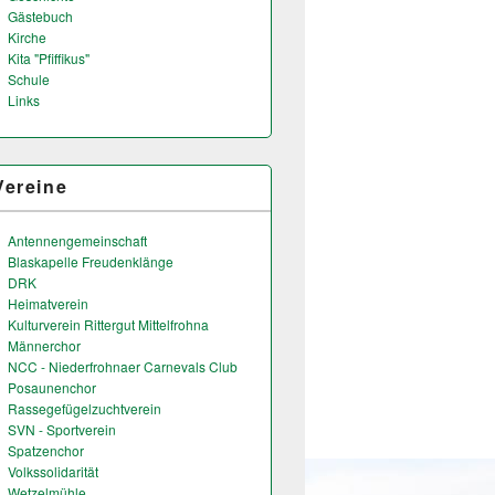
Gästebuch
Kirche
Kita "Pfiffikus"
Schule
Links
Vereine
Antennengemeinschaft
Blaskapelle Freudenklänge
DRK
Heimatverein
Kulturverein Rittergut Mittelfrohna
Männerchor
NCC - Niederfrohnaer Carnevals Club
Posaunenchor
Rassegefügelzuchtverein
SVN - Sportverein
Spatzenchor
Volkssolidarität
Wetzelmühle