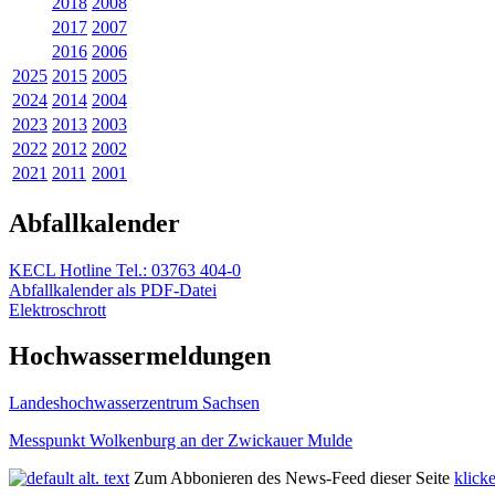
2018
2008
2017
2007
2016
2006
2025
2015
2005
2024
2014
2004
2023
2013
2003
2022
2012
2002
2021
2011
2001
Abfallkalender
KECL Hotline Tel.: 03763 404-0
Abfallkalender als PDF-Datei
Elektroschrott
Hochwassermeldungen
Landeshochwas­serzentrum Sachsen
Messpunkt Wolkenburg an der Zwickauer Mulde
Zum Abbonieren des News-Feed dieser Seite
klicke