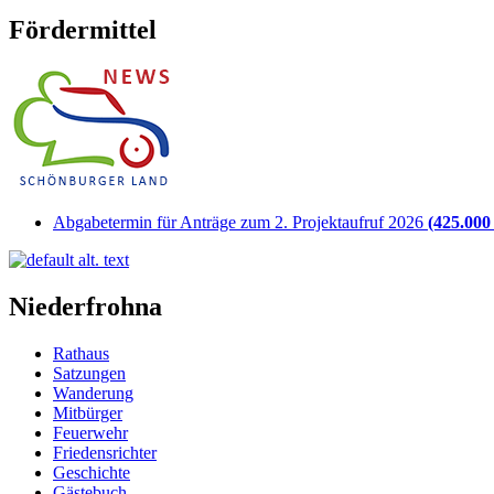
Fördermittel
Abgabetermin für Anträge zum 2. Projektaufruf 2026
(425.000 
Niederfrohna
Rathaus
Satzungen
Wanderung
Mitbürger
Feuerwehr
Friedensrichter
Geschichte
Gästebuch