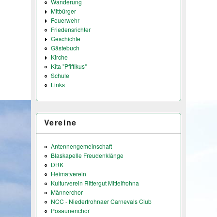
Wanderung
Mitbürger
Feuerwehr
Friedensrichter
Geschichte
Gästebuch
Kirche
Kita "Pfiffikus"
Schule
Links
Vereine
Antennengemeinschaft
Blaskapelle Freudenklänge
DRK
Heimatverein
Kulturverein Rittergut Mittelfrohna
Männerchor
NCC - Niederfrohnaer Carnevals Club
Posaunenchor