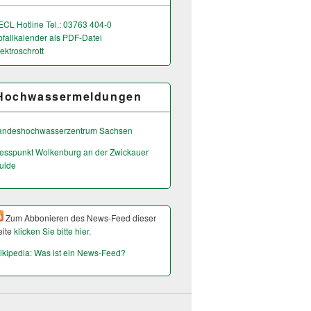
ECL Hotline Tel.: 03763 404-0
bfallkalender als PDF-Datei
ektroschrott
Hochwassermeldungen
andeshochwas­serzentrum Sachsen
esspunkt Wolkenburg an der Zwickauer
ulde
Zum Abbonieren des News-Feed dieser
eite
klicken Sie bitte hier.
ikipedia: Was ist ein News-Feed?