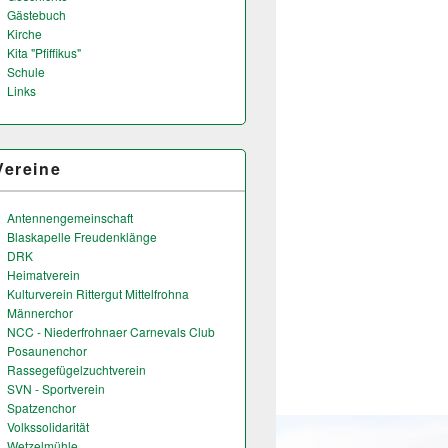
Gästebuch
Kirche
Kita "Pfiffikus"
Schule
Links
Vereine
Antennengemeinschaft
Blaskapelle Freudenklänge
DRK
Heimatverein
Kulturverein Rittergut Mittelfrohna
Männerchor
NCC - Niederfrohnaer Carnevals Club
Posaunenchor
Rassegefügelzuchtverein
SVN - Sportverein
Spatzenchor
Volkssolidarität
Wetzelmühle