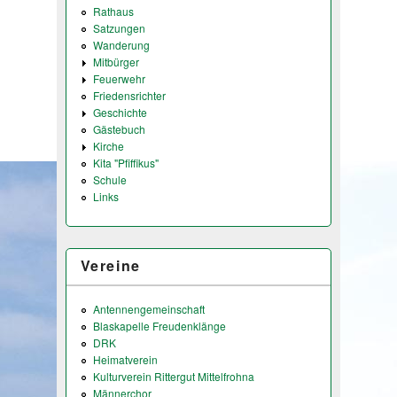
Rathaus
Satzungen
Wanderung
Mitbürger
Feuerwehr
Friedensrichter
Geschichte
Gästebuch
Kirche
Kita "Pfiffikus"
Schule
Links
Vereine
Antennengemeinschaft
Blaskapelle Freudenklänge
DRK
Heimatverein
Kulturverein Rittergut Mittelfrohna
Männerchor