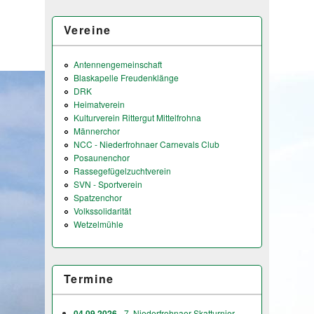
Vereine
Antennengemeinschaft
Blaskapelle Freudenklänge
DRK
Heimatverein
Kulturverein Rittergut Mittelfrohna
Männerchor
NCC - Niederfrohnaer Carnevals Club
Posaunenchor
Rassegefügelzuchtverein
SVN - Sportverein
Spatzenchor
Volkssolidarität
Wetzelmühle
Termine
04.09.2026
- 7. Niederfrohnaer Skatturnier