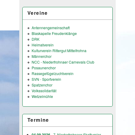
Vereine
Antennengemeinschaft
Blaskapelle Freudenklänge
DRK
Heimatverein
Kulturverein Rittergut Mittelfrohna
Männerchor
NCC - Niederfrohnaer Carnevals Club
Posaunenchor
Rassegefügelzuchtverein
SVN - Sportverein
Spatzenchor
Volkssolidarität
Wetzelmühle
Termine
04.09.2026
- 7. Niederfrohnaer Skatturnier