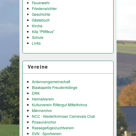
Feuerwehr
Friedensrichter
Geschichte
Gästebuch
Kirche
Kita "Pfiffikus"
Schule
Links
Vereine
Antennengemeinschaft
Blaskapelle Freudenklänge
DRK
Heimatverein
Kulturverein Rittergut Mittelfrohna
Männerchor
NCC - Niederfrohnaer Carnevals Club
Posaunenchor
Rassegefügelzuchtverein
SVN - Sportverein