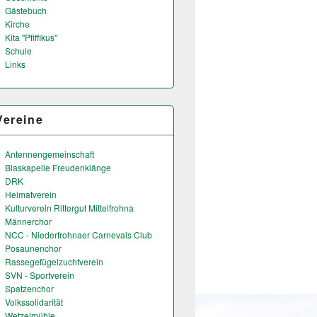
Gästebuch
Kirche
Kita "Pfiffikus"
Schule
Links
Vereine
Antennengemeinschaft
Blaskapelle Freudenklänge
DRK
Heimatverein
Kulturverein Rittergut Mittelfrohna
Männerchor
NCC - Niederfrohnaer Carnevals Club
Posaunenchor
Rassegefügelzuchtverein
SVN - Sportverein
Spatzenchor
Volkssolidarität
Wetzelmühle