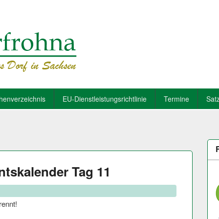
henverzeichnis
EU-Dienstleistungsrichtlinie
Termine
Sat
tskalender Tag 11
rennt!