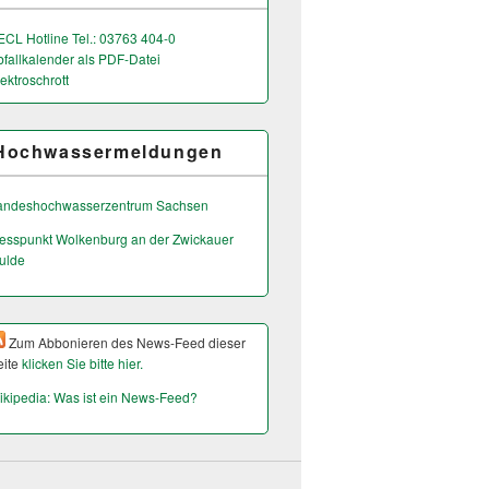
ECL Hotline Tel.: 03763 404-0
bfallkalender als PDF-Datei
ektroschrott
Hochwassermeldungen
andeshochwas­serzentrum Sachsen
esspunkt Wolkenburg an der Zwickauer
ulde
Zum Abbonieren des News-Feed dieser
eite
klicken Sie bitte hier.
ikipedia: Was ist ein News-Feed?