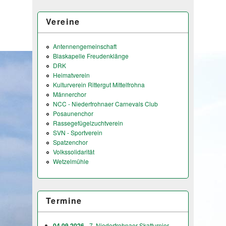
Vereine
Antennengemeinschaft
Blaskapelle Freudenklänge
DRK
Heimatverein
Kulturverein Rittergut Mittelfrohna
Männerchor
NCC - Niederfrohnaer Carnevals Club
Posaunenchor
Rassegefügelzuchtverein
SVN - Sportverein
Spatzenchor
Volkssolidarität
Wetzelmühle
Termine
04.09.2026
- 7. Niederfrohnaer Skatturnier