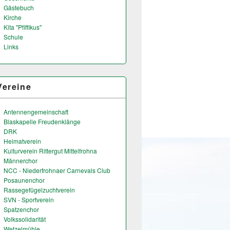
Gästebuch
Kirche
Kita "Pfiffikus"
Schule
Links
Vereine
Antennengemeinschaft
Blaskapelle Freudenklänge
DRK
Heimatverein
Kulturverein Rittergut Mittelfrohna
Männerchor
NCC - Niederfrohnaer Carnevals Club
Posaunenchor
Rassegefügelzuchtverein
SVN - Sportverein
Spatzenchor
Volkssolidarität
Wetzelmühle