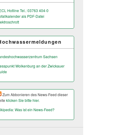
ECL Hotline Tel.: 03763 404-0
bfallkalender als PDF-Datei
ektroschrott
Hochwassermeldungen
andeshochwas­serzentrum Sachsen
esspunkt Wolkenburg an der Zwickauer
ulde
Zum Abbonieren des News-Feed dieser
eite
klicken Sie bitte hier.
ikipedia: Was ist ein News-Feed?