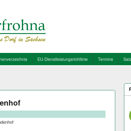
henverzeichnis
EU-Dienstleistungsrichtlinie
Termine
Sat
denhof
ndenhof