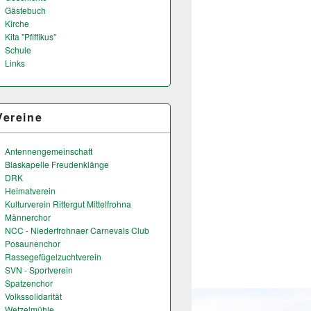
Gästebuch
Kirche
Kita "Pfiffikus"
Schule
Links
Vereine
Antennengemeinschaft
Blaskapelle Freudenklänge
DRK
Heimatverein
Kulturverein Rittergut Mittelfrohna
Männerchor
NCC - Niederfrohnaer Carnevals Club
Posaunenchor
Rassegefügelzuchtverein
SVN - Sportverein
Spatzenchor
Volkssolidarität
Wetzelmühle