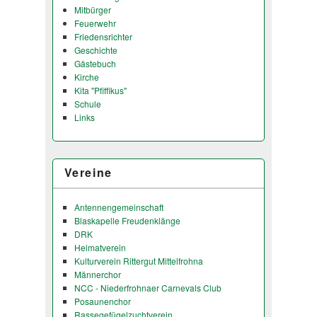
Mitbürger
Feuerwehr
Friedensrichter
Geschichte
Gästebuch
Kirche
Kita "Pfiffikus"
Schule
Links
Vereine
Antennengemeinschaft
Blaskapelle Freudenklänge
DRK
Heimatverein
Kulturverein Rittergut Mittelfrohna
Männerchor
NCC - Niederfrohnaer Carnevals Club
Posaunenchor
Rassegefügelzuchtverein