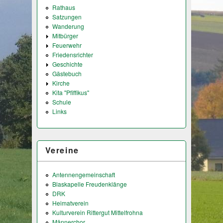
Rathaus
Satzungen
Wanderung
Mitbürger
Feuerwehr
Friedensrichter
Geschichte
Gästebuch
Kirche
Kita "Pfiffikus"
Schule
Links
Vereine
Antennengemeinschaft
Blaskapelle Freudenklänge
DRK
Heimatverein
Kulturverein Rittergut Mittelfrohna
Männerchor