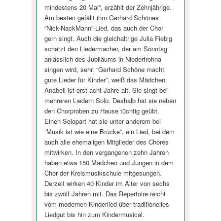
mindestens 20 Mal”, erzählt der Zehnjährige.
Am besten gefällt ihm Gerhard Schönes
“Nick-NackMann”-Lied, das auch der Chor
gern singt. Auch die gleichaltrige Julia Fiebig
schätzt den Liedermacher, der am Sonntag
anlässlich des Jubiläums in Niederfrohna
singen wird, sehr. “Gerhard Schöne macht
gute Lieder für Kinder”, weiß das Mädchen.
Anabell ist erst acht Jahre alt. Sie singt bei
mehreren Liedern Solo. Deshalb hat sie neben
den Chorproben zu Hause tüchtig geübt.
Einen Solopart hat sie unter anderem bei
“Musik ist wie eine Brücke”, ein Lied, bei dem
auch alle ehemaligen Mitglieder des Chores
mitwirken. In den vergangenen zehn Jahren
haben etwa 150 Mädchen und Jungen in dem
Chor der Kreismusikschule mitgesungen.
Derzeit wirken 40 Kinder im Alter von sechs
bis zwölf Jahren mit. Das Repertoire reicht
vom modernen Kinderlied über traditionelles
Liedgut bis hin zum Kindermusical.