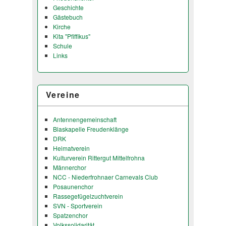
Geschichte
Gästebuch
Kirche
Kita "Pfiffikus"
Schule
Links
Vereine
Antennengemeinschaft
Blaskapelle Freudenklänge
DRK
Heimatverein
Kulturverein Rittergut Mittelfrohna
Männerchor
NCC - Niederfrohnaer Carnevals Club
Posaunenchor
Rassegefügelzuchtverein
SVN - Sportverein
Spatzenchor
Volkssolidarität