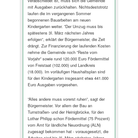
verabschiedet ist, muss sich die Gemeinde
mit Ausgaben zurückhalten. Nichtsdestotrotz
laufen die im vergangenen Sommer
begonnenen Bauarbeiten am neuen
Kindergarten weiter. ”Der Umzug muss bis
spätestens 3I. März nächsten Jahres
erfolgen”, erklärt der Bürgermeister, die Zeit
drängt. Zur Finanzierung der laufenden Kosten
nehme die Gemeinde noch ”Reste vom
Vorjahr” sowie rund 120.000 Euro Fördermittel
von Freistaat (102.000) und Landkreis
(18.000). Im vorläufigen Haushaltsplan sind
für den Kindergarten insgesamt etwa 441.000
Euro Ausgaben vorgesehen.
”Alles andere muss vorerst ruhen”, sagt der
Bürgermeister. Vor allem der Bau an
Turnstraßen- und der Heinigbrücke, für den
Lothar Philipp schon Fördermittel (75 Prozent)
vom Amt für ländliche Neuordnung (ALN)
zugesagt bekommen hat - vorausgesetzt, die
Arbeiten sind bis 3I. März nächsten Jahres