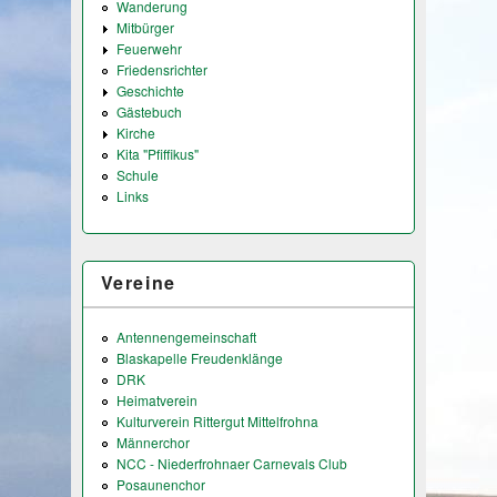
Wanderung
Mitbürger
Feuerwehr
Friedensrichter
Geschichte
Gästebuch
Kirche
Kita "Pfiffikus"
Schule
Links
Vereine
Antennengemeinschaft
Blaskapelle Freudenklänge
DRK
Heimatverein
Kulturverein Rittergut Mittelfrohna
Männerchor
NCC - Niederfrohnaer Carnevals Club
Posaunenchor