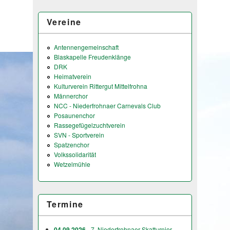
Vereine
Antennengemeinschaft
Blaskapelle Freudenklänge
DRK
Heimatverein
Kulturverein Rittergut Mittelfrohna
Männerchor
NCC - Niederfrohnaer Carnevals Club
Posaunenchor
Rassegefügelzuchtverein
SVN - Sportverein
Spatzenchor
Volkssolidarität
Wetzelmühle
Termine
04.09.2026
- 7. Niederfrohnaer Skatturnier