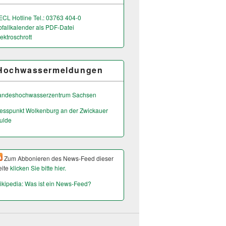
ECL Hotline Tel.: 03763 404-0
bfallkalender als PDF-Datei
ektroschrott
Hochwassermeldungen
andeshochwas­serzentrum Sachsen
esspunkt Wolkenburg an der Zwickauer
ulde
Zum Abbonieren des News-Feed dieser
eite
klicken Sie bitte hier.
ikipedia: Was ist ein News-Feed?