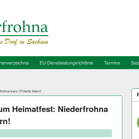
henverzeichnis
EU-Dienstleistungsrichtlinie
Termine
Sat
rohna kann (F)feste feiern!
um Heimatfest: Niederfrohna
rn!