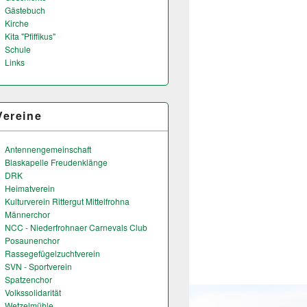
Gästebuch
Kirche
Kita "Pfiffikus"
Schule
Links
Vereine
Antennengemeinschaft
Blaskapelle Freudenklänge
DRK
Heimatverein
Kulturverein Rittergut Mittelfrohna
Männerchor
NCC - Niederfrohnaer Carnevals Club
Posaunenchor
Rassegefügelzuchtverein
SVN - Sportverein
Spatzenchor
Volkssolidarität
Wetzelmühle