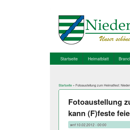
Startseite
Heimatblatt
Branc
Startseite
» Fotoaustellung zum Heimatfest: Niederf
Sie sind hier
Fotoaustellung z
kann (F)feste feie
wnf
10.02.2012 - 00:00