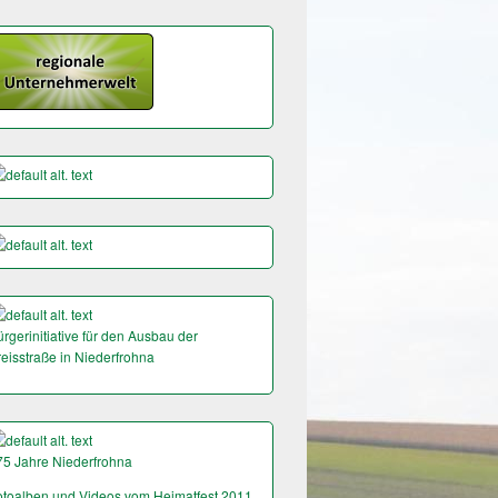
rgerinitiative für den Ausbau der
reisstraße in Niederfrohna
75 Jahre Niederfrohna
otoalben und Videos vom Heimatfest 2011