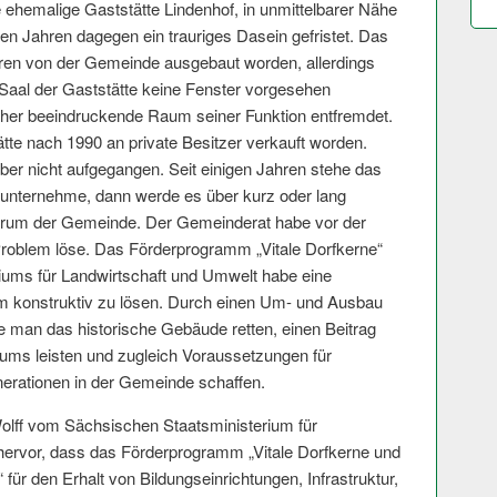
 ehemalige Gaststätte Lindenhof, in unmittelbarer Nähe
zten Jahren dagegen ein trauriges Dasein gefristet. Das
ren von der Gemeinde ausgebaut worden, allerdings
 Saal der Gaststätte keine Fenster vorgesehen
her beeindruckende Raum seiner Funktion entfremdet.
tte nach 1990 an private Besitzer verkauft worden.
er nicht aufgegangen. Seit einigen Jahren stehe das
unternehme, dann werde es über kurz oder lang
entrum der Gemeinde. Der Gemeinderat habe vor der
roblem löse. Das Förderprogramm „Vitale Dorfkerne“
iums für Landwirtschaft und Umwelt habe eine
em konstruktiv zu lösen. Durch einen Um- und Ausbau
 man das historische Gebäude retten, einen Beitrag
ums leisten und zugleich Voraussetzungen für
rationen in der Gemeinde schaffen.
olff vom Sächsischen Staatsministerium für
hervor, dass das Förderprogramm „Vitale Dorfkerne und
ür den Erhalt von Bildungseinrichtun­gen, Infrastruktur,