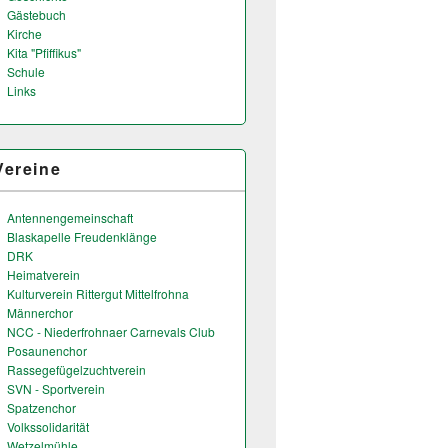
Gästebuch
Kirche
Kita "Pfiffikus"
Schule
Links
Vereine
Antennengemeinschaft
Blaskapelle Freudenklänge
DRK
Heimatverein
Kulturverein Rittergut Mittelfrohna
Männerchor
NCC - Niederfrohnaer Carnevals Club
Posaunenchor
Rassegefügelzuchtverein
SVN - Sportverein
Spatzenchor
Volkssolidarität
Wetzelmühle