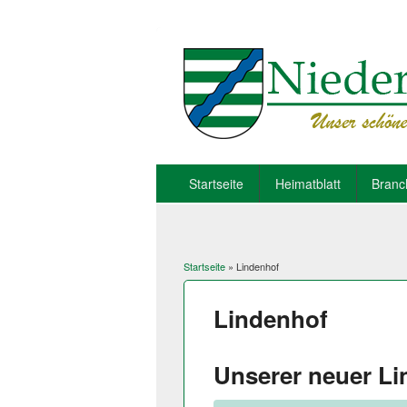
Startseite
Heimatblatt
Branc
Startseite
» Lindenhof
Sie sind hier
Lindenhof
Unserer neuer L