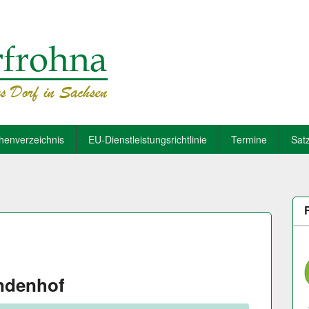
henverzeichnis
EU-Dienstleistungsrichtlinie
Termine
Sat
indenhof