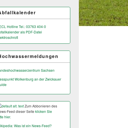
Abfallkalender
ECL Hotline Tel.: 03763 404-0
bfallkalender als PDF-Datei
ektroschrott
Hochwassermeldungen
andeshochwas­serzentrum Sachsen
esspunkt Wolkenburg an der Zwickauer
ulde
Zum Abbonieren des
ews-Feed dieser Seite
klicken Sie
tte hier.
ikipedia: Was ist ein News-Feed?