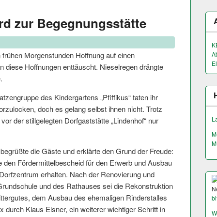
rd zur Begegnungsstätte
K
n frühen Morgenstunden Hoffnung auf einen
A
El
n diese Hoffnungen enttäuscht. Nieselregen drängte
.
tzengruppe des Kindergartens „Pfiffikus“ taten ihr
rzulocken, doch es gelang selbst ihnen nicht. Trotz
L
r der stillgelegten Dorfgaststätte „Lindenhof“ nur
M
M
begrüßte die Gäste und erklärte den Grund der Freude:
e den Fördermittelbes­cheid für den Erwerb und Ausbau
orfzentrum erhalten. Nach der Renovierung und
Grundschule und des Rathauses sei die Rekonstruktion
N
ittergutes, dem Ausbau des ehemaligen Rinderstalles
bi
urch Klaus Elsner, ein weiterer wichtiger Schritt in
W