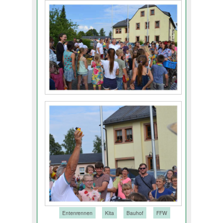
Tags:
Entenrennen
Kita
Bauhof
FFW