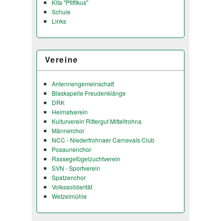
Kita "Pfiffikus"
Schule
Links
Vereine
Antennengemeinschaft
Blaskapelle Freudenklänge
DRK
Heimatverein
Kulturverein Rittergut Mittelfrohna
Männerchor
NCC - Niederfrohnaer Carnevals Club
Posaunenchor
Rassegefügelzuchtverein
SVN - Sportverein
Spatzenchor
Volkssolidarität
Wetzelmühle