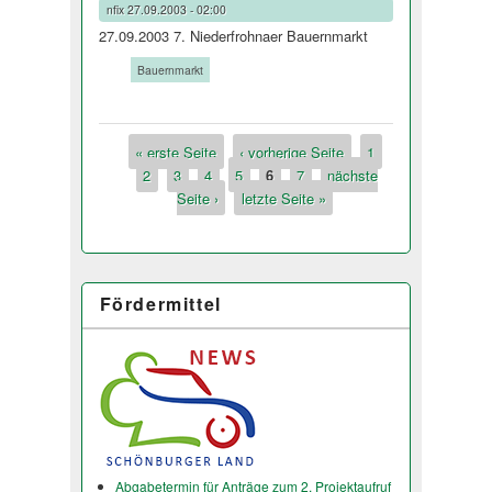
nfix
27.09.2003 - 02:00
27.09.2003 7. Niederfrohnaer Bauernmarkt
Tags:
Bauernmarkt
« erste Seite
‹ vorherige Seite
1
Seiten
2
3
4
5
6
7
nächste
Seite ›
letzte Seite »
Fördermittel
Abgabetermin für Anträge zum 2. Projektaufruf