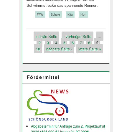
Schwimmstrecke das spannende Rennen.
Tags:
FFW
Schule
Kita
Hort
« erste Seite
‹ vorherige Seite
…
Seiten
2
3
4
5
6
7
8
9
10
nächste Seite ›
letzte Seite »
Fördermittel
Abgabetermin für Anträge zum 2. Projektaufruf
2026
(425.000 € )
ist der
31.07.2026