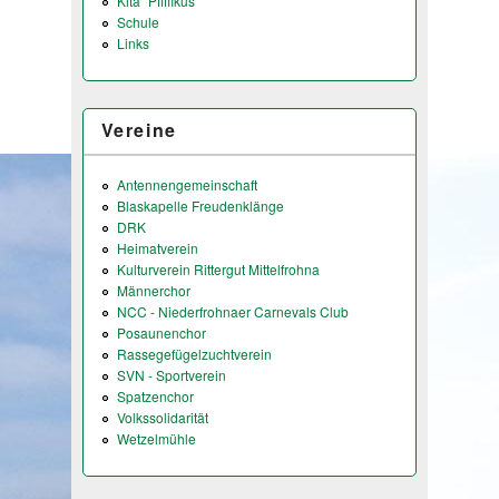
Kita "Pfiffikus"
Schule
Links
Vereine
Antennengemeinschaft
Blaskapelle Freudenklänge
DRK
Heimatverein
Kulturverein Rittergut Mittelfrohna
Männerchor
NCC - Niederfrohnaer Carnevals Club
Posaunenchor
Rassegefügelzuchtverein
SVN - Sportverein
Spatzenchor
Volkssolidarität
Wetzelmühle