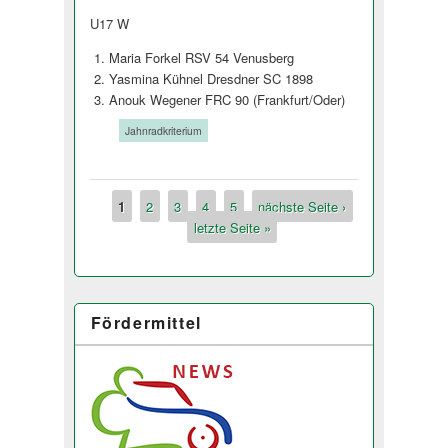
U17 W
Maria Forkel RSV 54 Venusberg
Yasmina Kühnel Dresdner SC 1898
Anouk Wegener FRC 90 (Frankfurt/Oder)
Tags:
Jahnradkriterium
1
2
3
4
5
nächste Seite ›
Seiten
letzte Seite »
Fördermittel