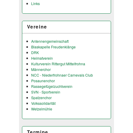
Links
Vereine
Antennengemeinschaft
Blaskapelle Freudenklänge
DRK
Heimatverein
Kulturverein Rittergut Mittelfrohna
Männerchor
NCC - Niederfrohnaer Carnevals Club
Posaunenchor
Rassegefügelzuchtverein
SVN - Sportverein
Spatzenchor
Volkssolidarität
Wetzelmühle
Termine