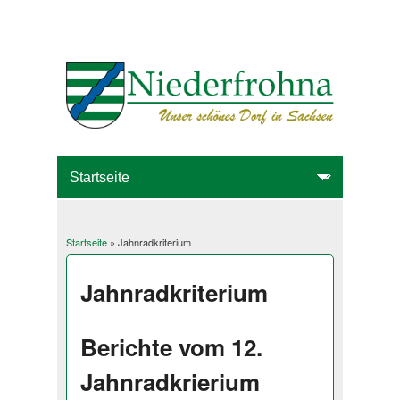
Startseite
» Jahnradkriterium
Sie sind hier
Jahnradkriterium
Berichte vom 12.
Jahnradkrierium