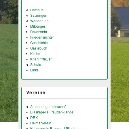
Rathaus
Satzungen
Wanderung
Mitbürger
Feuerwehr
Friedensrichter
Geschichte
Gästebuch
Kirche
Kita "Pfiffikus"
Schule
Links
Vereine
Antennengemeinschaft
Blaskapelle Freudenklänge
DRK
Heimatverein
Kulturverein Rittergut Mittelfrohna