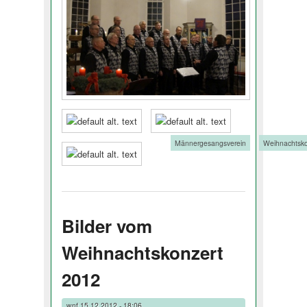
Tags:
Männergesangsverein
Weihnachtsko
Bilder vom
Weihnachtskonzert
2012
wnf
15.12.2012 - 18:06