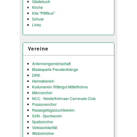
Gästebuch
Kirche
Kita "Pfiffikus"
Schule
Links
Vereine
Antennengemeinschaft
Blaskapelle Freudenklänge
DRK
Heimatverein
Kulturverein Rittergut Mittelfrohna
Männerchor
NCC - Niederfrohnaer Carnevals Club
Posaunenchor
Rassegefügelzuchtverein
SVN - Sportverein
Spatzenchor
Volkssolidarität
Wetzelmühle