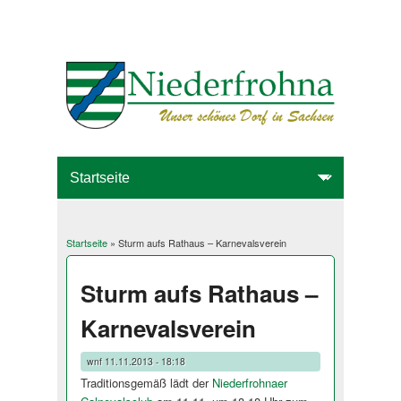
Startseite
» Sturm aufs Rathaus – Karnevalsverein
Sie sind hier
Sturm aufs Rathaus –
Karnevalsverein
wnf
11.11.2013 - 18:18
Traditionsgemäß lädt der
Niederfrohnaer