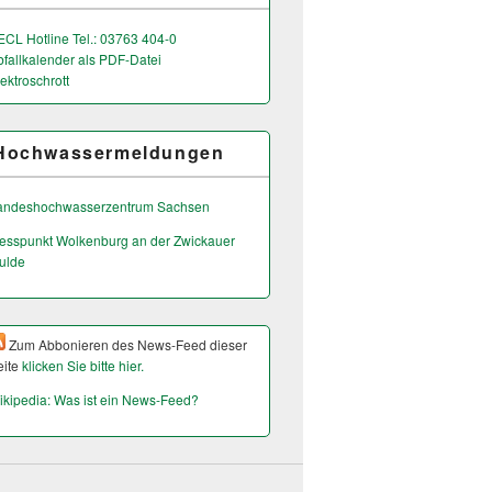
ECL Hotline Tel.: 03763 404-0
bfallkalender als PDF-Datei
ektroschrott
Hochwassermeldungen
andeshochwas­serzentrum Sachsen
esspunkt Wolkenburg an der Zwickauer
ulde
Zum Abbonieren des News-Feed dieser
eite
klicken Sie bitte hier.
ikipedia: Was ist ein News-Feed?