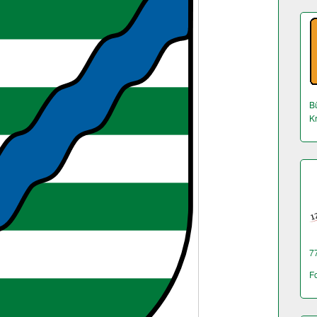
Bü
K
7
F