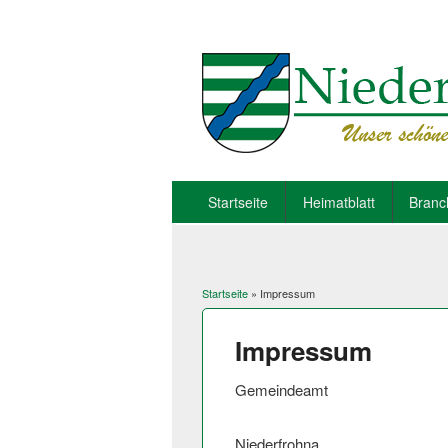
Startseite
Heimatblatt
Branc
Startseite
» Impressum
Sie sind hier
Impressum
Gemeindeamt
Niederfrohna