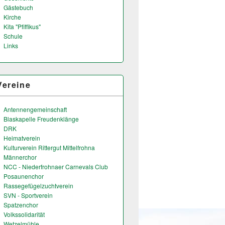
Gästebuch
Kirche
Kita "Pfiffikus"
Schule
Links
Vereine
Antennengemeinschaft
Blaskapelle Freudenklänge
DRK
Heimatverein
Kulturverein Rittergut Mittelfrohna
Männerchor
NCC - Niederfrohnaer Carnevals Club
Posaunenchor
Rassegefügelzuchtverein
SVN - Sportverein
Spatzenchor
Volkssolidarität
Wetzelmühle