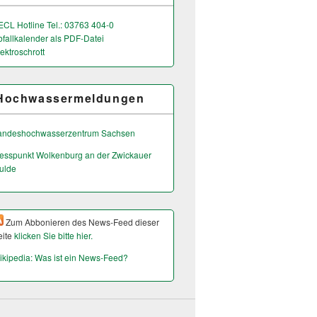
ECL Hotline Tel.: 03763 404-0
bfallkalender als PDF-Datei
ektroschrott
Hochwassermeldungen
andeshochwas­serzentrum Sachsen
esspunkt Wolkenburg an der Zwickauer
ulde
Zum Abbonieren des News-Feed dieser
eite
klicken Sie bitte hier.
ikipedia: Was ist ein News-Feed?