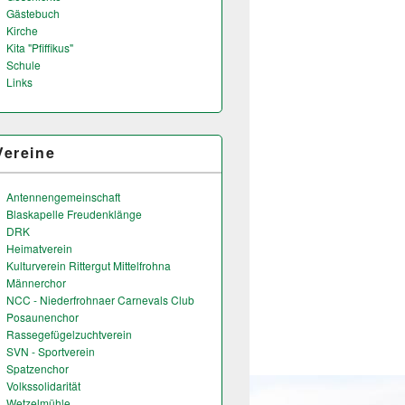
Gästebuch
Kirche
Kita "Pfiffikus"
Schule
Links
Vereine
Antennengemeinschaft
Blaskapelle Freudenklänge
DRK
Heimatverein
Kulturverein Rittergut Mittelfrohna
Männerchor
NCC - Niederfrohnaer Carnevals Club
Posaunenchor
Rassegefügelzuchtverein
SVN - Sportverein
Spatzenchor
Volkssolidarität
Wetzelmühle