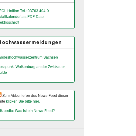
ECL Hotline Tel.: 03763 404-0
bfallkalender als PDF-Datei
ektroschrott
Hochwassermeldungen
andeshochwas­serzentrum Sachsen
esspunkt Wolkenburg an der Zwickauer
ulde
Zum Abbonieren des News-Feed dieser
eite
klicken Sie bitte hier.
ikipedia: Was ist ein News-Feed?