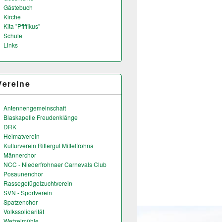
Gästebuch
Kirche
Kita "Pfiffikus"
Schule
Links
Vereine
Antennengemeinschaft
Blaskapelle Freudenklänge
DRK
Heimatverein
Kulturverein Rittergut Mittelfrohna
Männerchor
NCC - Niederfrohnaer Carnevals Club
Posaunenchor
Rassegefügelzuchtverein
SVN - Sportverein
Spatzenchor
Volkssolidarität
Wetzelmühle