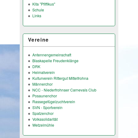
Kita "Pfiffikus"
Schule
Links
Vereine
Antennengemeinschaft
Blaskapelle Freudenklänge
DRK
Heimatverein
Kulturverein Rittergut Mittelfrohna
Männerchor
NCC - Niederfrohnaer Carnevals Club
Posaunenchor
Rassegefügelzuchtverein
SVN - Sportverein
Spatzenchor
Volkssolidarität
Wetzelmühle