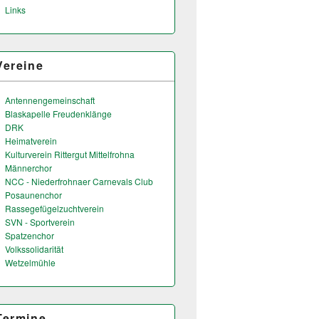
Links
Vereine
Antennengemeinschaft
Blaskapelle Freudenklänge
DRK
Heimatverein
Kulturverein Rittergut Mittelfrohna
Männerchor
NCC - Niederfrohnaer Carnevals Club
Posaunenchor
Rassegefügelzuchtverein
SVN - Sportverein
Spatzenchor
Volkssolidarität
Wetzelmühle
Termine