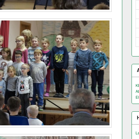
K
A
El
L