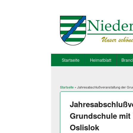
Startseite
Heimatblatt
Branc
Startseite
» Jahresabschlußveranstaltung der Grun
Sie sind hier
Jahresabschlußve
Grundschule mit
Oslislok