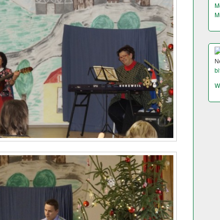
M
M
N
bi
W