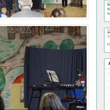
Bü
K
7
F