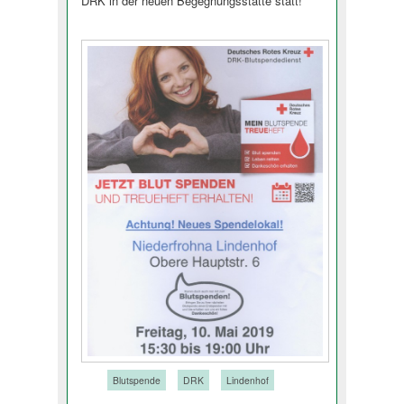
DRK in der neuen Begegnungsstätte stat­t!
Tags:
Blutspende
DRK
Lindenhof