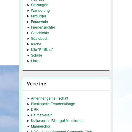
Satzungen
Wanderung
Mitbürger
Feuerwehr
Friedensrichter
Geschichte
Gästebuch
Kirche
Kita "Pfiffikus"
Schule
Links
Vereine
Antennengemeinschaft
Blaskapelle Freudenklänge
DRK
Heimatverein
Kulturverein Rittergut Mittelfrohna
Männerchor
NCC - Niederfrohnaer Carnevals Club