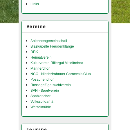
Links
Vereine
Antennengemeinschaft
Blaskapelle Freudenklänge
DRK
Heimatverein
Kulturverein Rittergut Mittelfrohna
Männerchor
NCC - Niederfrohnaer Carnevals Club
Posaunenchor
Rassegefügelzuchtverein
SVN - Sportverein
Spatzenchor
Volkssolidarität
Wetzelmühle
Termine