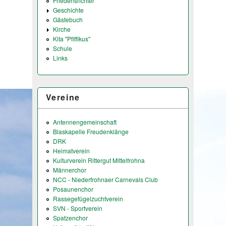
Friedensrichter
Geschichte
Gästebuch
Kirche
Kita "Pfiffikus"
Schule
Links
Vereine
Antennengemeinschaft
Blaskapelle Freudenklänge
DRK
Heimatverein
Kulturverein Rittergut Mittelfrohna
Männerchor
NCC - Niederfrohnaer Carnevals Club
Posaunenchor
Rassegefügelzuchtverein
SVN - Sportverein
Spatzenchor