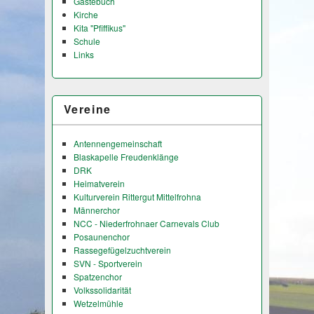
Gästebuch
Kirche
Kita "Pfiffikus"
Schule
Links
Vereine
Antennengemeinschaft
Blaskapelle Freudenklänge
DRK
Heimatverein
Kulturverein Rittergut Mittelfrohna
Männerchor
NCC - Niederfrohnaer Carnevals Club
Posaunenchor
Rassegefügelzuchtverein
SVN - Sportverein
Spatzenchor
Volkssolidarität
Wetzelmühle