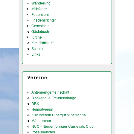
Wanderung
Mitbürger
Feuerwehr
Friedensrichter
Geschichte
Gästebuch
Kirche
Kita "Pfiffikus"
Schule
Links
Vereine
Antennengemeinschaft
Blaskapelle Freudenklänge
DRK
Heimatverein
Kulturverein Rittergut Mittelfrohna
Männerchor
NCC - Niederfrohnaer Carnevals Club
Posaunenchor