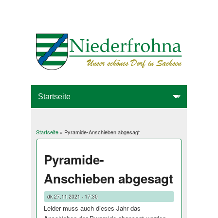
Startseite
» Pyramide-Anschieben abgesagt
Sie sind hier
Pyramide-
Anschieben abgesagt
dk
27.11.2021 - 17:30
Leider muss auch dieses Jahr das