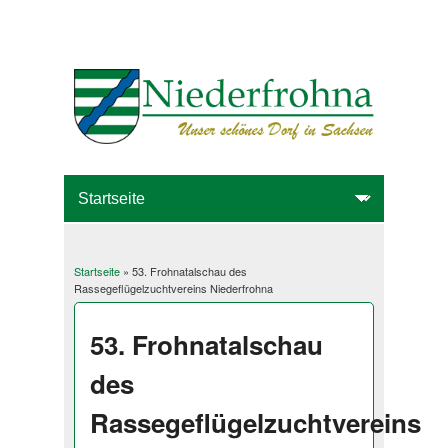
Startseite
» 53. Frohnatalschau des
Sie sind hier
Rassegeflügelzuchtvereins Niederfrohna
53. Frohnatalschau
des
Rassegeflügelzuchtvereins