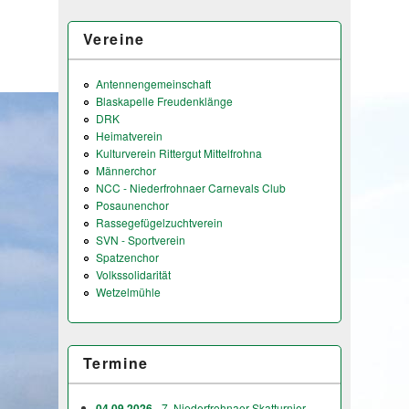
Vereine
Antennengemeinschaft
Blaskapelle Freudenklänge
DRK
Heimatverein
Kulturverein Rittergut Mittelfrohna
Männerchor
NCC - Niederfrohnaer Carnevals Club
Posaunenchor
Rassegefügelzuchtverein
SVN - Sportverein
Spatzenchor
Volkssolidarität
Wetzelmühle
Termine
04.09.2026
- 7. Niederfrohnaer Skatturnier