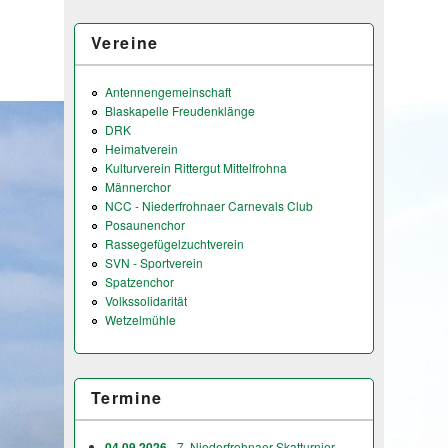
Vereine
Antennengemeinschaft
Blaskapelle Freudenklänge
DRK
Heimatverein
Kulturverein Rittergut Mittelfrohna
Männerchor
NCC - Niederfrohnaer Carnevals Club
Posaunenchor
Rassegefügelzuchtverein
SVN - Sportverein
Spatzenchor
Volkssolidarität
Wetzelmühle
Termine
04.09.2026
- 7. Niederfrohnaer Skatturnier