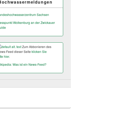
Hochwassermeldungen
andeshochwas­serzentrum Sachsen
esspunkt Wolkenburg an der Zwickauer
ulde
Zum Abbonieren des
ews-Feed dieser Seite
klicken Sie
tte hier.
ikipedia: Was ist ein News-Feed?