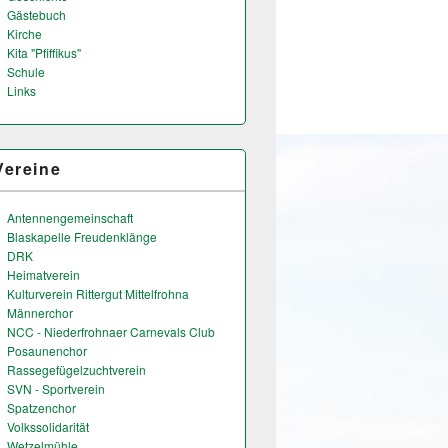
Gästebuch
Kirche
Kita "Pfiffikus"
Schule
Links
Vereine
Antennengemeinschaft
Blaskapelle Freudenklänge
DRK
Heimatverein
Kulturverein Rittergut Mittelfrohna
Männerchor
NCC - Niederfrohnaer Carnevals Club
Posaunenchor
Rassegefügelzuchtverein
SVN - Sportverein
Spatzenchor
Volkssolidarität
Wetzelmühle