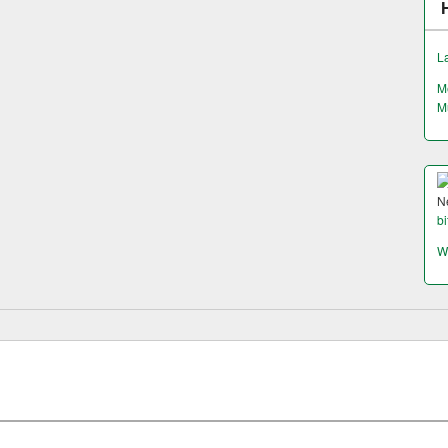
L
M
M
N
bi
W