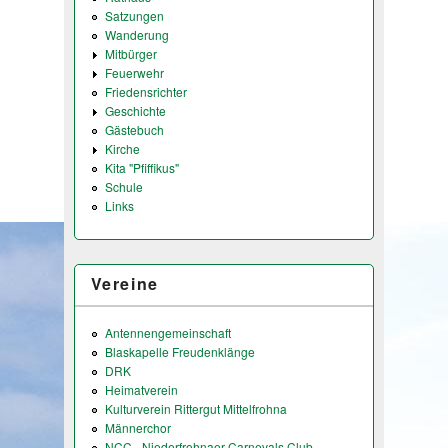
Satzungen
Wanderung
Mitbürger
Feuerwehr
Friedensrichter
Geschichte
Gästebuch
Kirche
Kita "Pfiffikus"
Schule
Links
Vereine
Antennengemeinschaft
Blaskapelle Freudenklänge
DRK
Heimatverein
Kulturverein Rittergut Mittelfrohna
Männerchor
NCC - Niederfrohnaer Carnevals Club