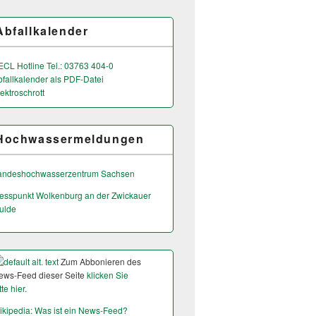
Abfallkalender
ECL Hotline Tel.: 03763 404-0
bfallkalender als PDF-Datei
ektroschrott
Hochwassermeldungen
andeshochwas­serzentrum Sachsen
esspunkt Wolkenburg an der Zwickauer
ulde
Zum Abbonieren des
ews-Feed dieser Seite
klicken Sie
tte hier.
ikipedia: Was ist ein News-Feed?