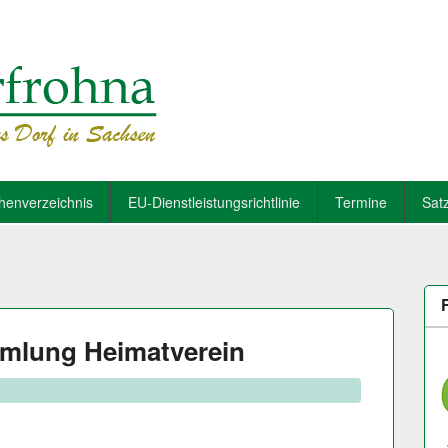
henverzeichnis
EU-Dienstleistungsrichtlinie
Termine
Sat
mmlung Heimatverein