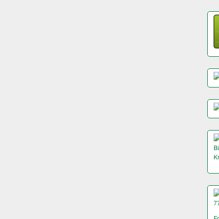
Bü
K
7
F