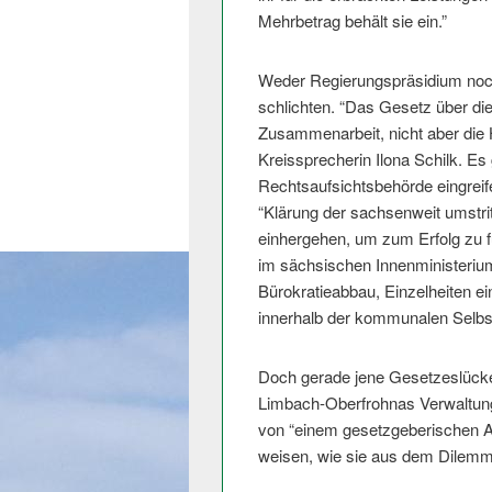
Mehrbetrag behält sie ein.”
Weder Regierungspräsidium noch
schlichten. “Das Gesetz über d
Zusammenarbeit, nicht aber die 
Kreissprecherin Ilona Schilk. Es 
Rechtsaufsichtsbehörde eingreif
“Klärung der sachsenweit umstr
einhergehen, um zum Erfolg zu fü
im sächsischen Innenministerium
Bürokratieabbau, Einzelheiten ein
innerhalb der kommunalen Selbst
Doch gerade jene Gesetzeslücke 
Limbach-Oberfrohnas Verwaltungs
von “einem gesetzgeberischen 
weisen, wie sie aus dem Dilemm