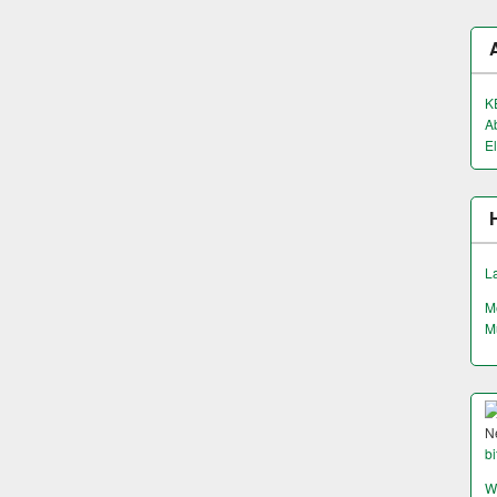
K
A
El
L
M
M
N
bi
W