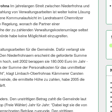
rohna
Im jahrelangen Streit zwischen Niederfrohna und
hlung von Verwaltungsarbeiten ist weiter keine Lösung
rufene Kommunalaufsicht im Landratsamt Chemnitzer
e Regelung, wonach die Partner einer
he der zu zahlenden Verwaltungskostenumlage selbst
hörde habe keine Möglichkeit einzugreifen.
waltungsarbeiten für die Gemeinde. Dafür verlangt sie
Den Niederfrohnaern erscheint die geforderte Summe
hoch, seit 2002 berappen sie 180.000 Euro im Jahr -
a der Summe der Personalkosten für das unmittelbar
ht”, klagt Limbach-Oberfrohnas Kämmerer Carsten
inde, die ermittelte Höhe zu zahlen, habe 2005 die
rft.
ers. Den unstrittigen Betrag zahlt die Gemeinde laut
p (Freie Wähler) Jahr für Jahr: “Dabei legt sie die von
n errechneten Beträge zugrunde. Den strittigen