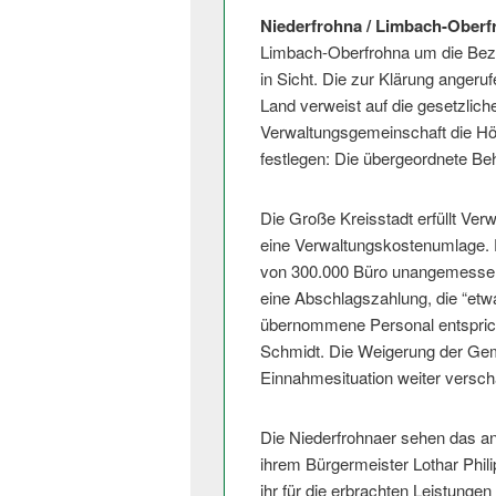
Niederfrohna / Limbach-Oberf
Limbach-Oberfrohna um die Beza
in Sicht. Die zur Klärung ange
Land verweist auf die gesetzlich
Verwaltungsgemeinschaft die Hö
festlegen: Die übergeordnete Be
Die Große Kreisstadt erfüllt Ver
eine Verwaltungskostenumlage. 
von 300.000 Büro unangemessen 
eine Abschlagszahlung, die “etw
übernommene Personal entspric
Schmidt. Die Weigerung der Geme
Einnahmesituation weiter verschä
Die Niederfrohnaer sehen das and
ihrem Bürgermeister Lothar Philip
ihr für die erbrachten Leistunge