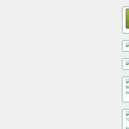
Bü
K
7
F