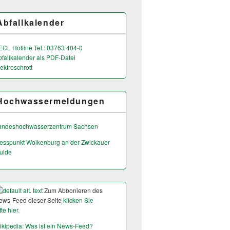
Abfallkalender
ECL Hotline Tel.: 03763 404-0
bfallkalender als PDF-Datei
ektroschrott
Hochwassermeldungen
andeshochwas­serzentrum Sachsen
esspunkt Wolkenburg an der Zwickauer
ulde
Zum Abbonieren des
ews-Feed dieser Seite
klicken Sie
tte hier.
ikipedia: Was ist ein News-Feed?