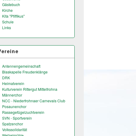
Gästebuch
Kirche
Kita "Pfiffikus"
Schule
Links
Vereine
Antennengemeinschaft
Blaskapelle Freudenklänge
DRK
Heimatverein
Kulturverein Rittergut Mittelfrohna
Männerchor
NCC - Niederfrohnaer Carnevals Club
Posaunenchor
Rassegefügelzuchtverein
SVN - Sportverein
Spatzenchor
Volkssolidarität
Wetzelmühle