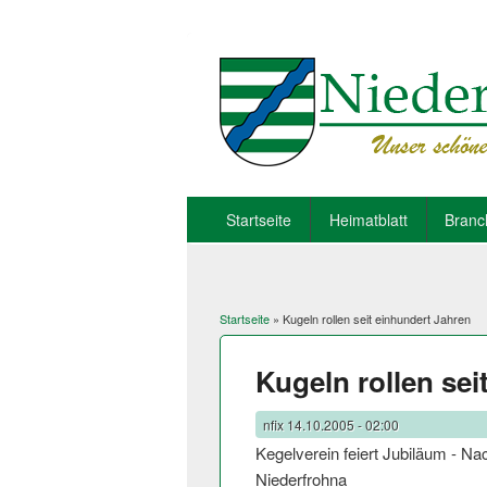
Startseite
Heimatblatt
Branc
Startseite
» Kugeln rollen seit einhundert Jahren
Sie sind hier
Kugeln rollen sei
nfix
14.10.2005 - 02:00
Kegelverein feiert Jubiläum - N
Niederfrohna