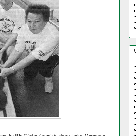
hna. Im Bild Günter Krannich, Harry Jerke, Margarete