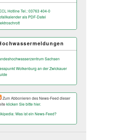
ECL Hotline Tel.: 03763 404-0
bfallkalender als PDF-Datei
ektroschrott
Hochwassermeldungen
andeshochwas­serzentrum Sachsen
esspunkt Wolkenburg an der Zwickauer
ulde
Zum Abbonieren des News-Feed dieser
eite
klicken Sie bitte hier.
ikipedia: Was ist ein News-Feed?