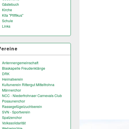
Gästebuch
Kirche
Kita "Pfiffikus"
Schule
Links
Vereine
Antennengemeinschaft
Blaskapelle Freudenklänge
DRK
Heimatverein
Kulturverein Rittergut Mittelfrohna
Männerchor
NCC - Niederfrohnaer Carnevals Club
Posaunenchor
Rassegefügelzuchtverein
SVN - Sportverein
Spatzenchor
Volkssolidarität
Wetzelmühle