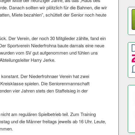
Kegler Mitte der neunziger Jahre, als das ,Haus des
de. Danach sollten wir plötzlich für die Bahnen, die wir
atten, Miete bezahlen”, schüttelt der Senior noch heute
ck. Der Verein, der noch 30 Mitglieder zählte, fand ein
“Der Sportverein Niederfrohna baute damals eine neue
r wurden vom SV gut aufgenommen und fühlen uns
 Abteilungsleiter Harry Jerke.
e konstant. Der Niederfrohnaer Verein hat zwei
 Kreisklasse spielen. Die Seniorenmannschaft
enden vier Jahren stets den Staffelsieg in der
cht am regulären Spielbetrieb teil. Zum Training
nstag und die Männer freitags jeweils ab 16 Uhr. Leute,
kommen.