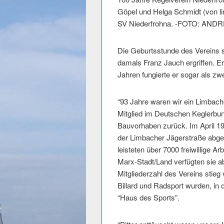
Göpel und Helga Schmidt (von lin
SV Niederfrohna. -FOTO: AND
Die Geburtsstunde des Vereins s
damals Franz Jauch ergriffen. Er
Jahren fungierte er sogar als z
“93 Jahre waren wir ein Limbache
Mitglied im Deutschen Keglerbun
Bauvorhaben zurück. Im April 1
der Limbacher Jägerstraße abge
leisteten über 7000 freiwillige A
Marx-Stadt/Land verfügten sie a
Mitgliederzahl des Vereins stieg
Billard und Radsport wurden, 
“Haus des Sports”.