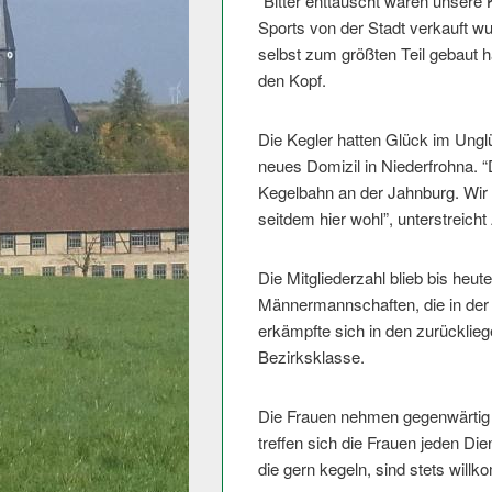
“Bitter enttäuscht waren unsere 
Sports von der Stadt verkauft wur
selbst zum größten Teil gebaut h
den Kopf.
Die Kegler hatten Glück im Unglü
neues Domizil in Niederfrohna. 
Kegelbahn an der Jahnburg. Wi
seitdem hier wohl”, unterstreicht
Die Mitgliederzahl blieb bis heut
Männermannschaften, die in der
erkämpfte sich in den zurücklieg
Bezirksklasse.
Die Frauen nehmen gegenwärtig ni
treffen sich die Frauen jeden Die
die gern kegeln, sind stets will