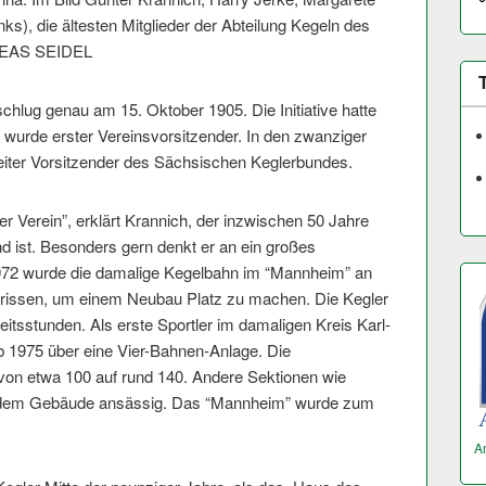
ks), die ältesten Mitglieder der Abteilung Kegeln des
REAS SEIDEL
chlug genau am 15. Oktober 1905. Die Initiative hatte
 wurde erster Vereinsvorsitzender. In den zwanziger
weiter Vorsitzender des Sächsischen Keglerbundes.
r Verein”, erklärt Krannich, der inzwischen 50 Jahre
d ist. Besonders gern denkt er an ein großes
972 wurde die damalige Kegelbahn im “Mannheim” an
rissen, um einem Neubau Platz zu machen. Die Kegler
rbeitsstunden. Als erste Sportler im damaligen Kreis Karl-
b 1975 über eine Vier-Bahnen-Anlage. Die
 von etwa 100 auf rund 140. Andere Sektionen wie
in dem Gebäude ansässig. Das “Mannheim” wurde zum
A